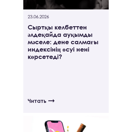
23.06.2026
Сыртқы келбеттен
әлдеқайда ауқымды
мәселе: дене салмағы
индексінің өсуі нені
көрсетеді?
Читать