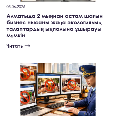
05.06.2026
Алматыда 2 мыңнан астам шағын
бизнес нысаны жаңа экологиялық
талаптардың ықпалына ұшырауы
мүмкін
Читать