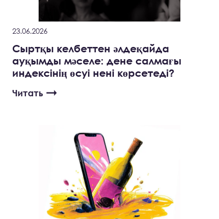
23.06.2026
Сыртқы келбеттен әлдеқайда
ауқымды мәселе: дене салмағы
индексінің өсуі нені көрсетеді?
Читать