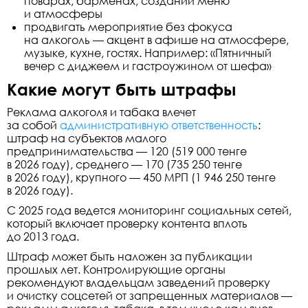
поварах, барменах, создании меню
и атмосферы
продвигать мероприятие без фокуса
на алкоголь — акцент в афише на атмосфере,
музыке, кухне, гостях. Например: «Пятничный
вечер с диджеем и гастроужином от шефа»
Какие могут быть штрафы
Реклама алкоголя и табака влечет
за собой
административную ответственность
:
штраф на субъектов малого
предпринимательства — 120 (
519 000
тенге
в
2026
году), среднего — 170 (
735 250
тенге
в
2026
году), крупного — 450 МРП (
1 946 250
тенге
в
2026
году).
С 2025 года ведется мониторинг социальных сетей,
который включает проверку контента вплоть
до 2013 года.
Штраф может быть наложен за публикации
прошлых лет. Контролирующие органы
рекомендуют владельцам заведений проверку
и очистку соцсетей от запрещенных материалов —