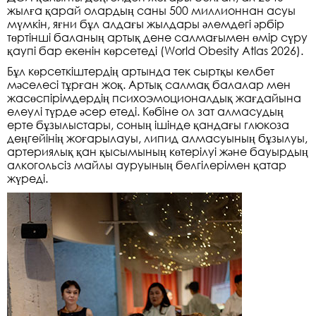
жылға қарай олардың саны 500 миллионнан асуы
мүмкін, яғни бұл алдағы жылдары әлемдегі әрбір
төртінші баланың артық дене салмағымен өмір сүру
қаупі бар екенін көрсетеді (World Obesity Atlas 2026).
Бұл көрсеткіштердің артында тек сыртқы келбет
мәселесі тұрған жоқ. Артық салмақ балалар мен
жасөспірімдердің психоэмоционалдық жағдайына
елеулі түрде әсер етеді. Көбіне ол зат алмасудың
ерте бұзылыстары, соның ішінде қандағы глюкоза
деңгейінің жоғарылауы, липид алмасуының бұзылуы,
артериялық қан қысымының көтерілуі және бауырдың
алкогольсіз майлы ауруының белгілерімен қатар
жүреді.