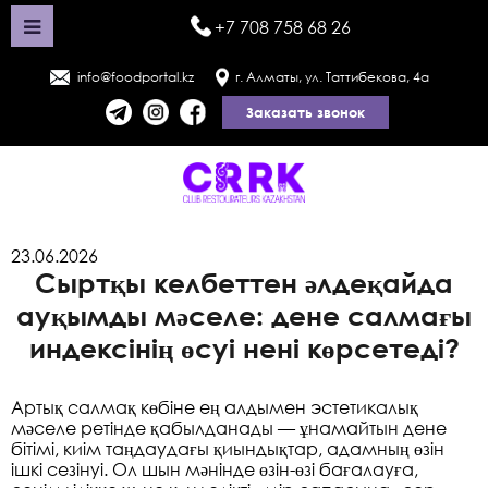
+7 708 758 68 26
info@foodportal.kz
г. Алматы, ул. Таттибекова, 4а
Заказать звонок
23.06.2026
Сыртқы келбеттен әлдеқайда
ауқымды мәселе: дене салмағы
индексінің өсуі нені көрсетеді?
Артық салмақ көбіне ең алдымен эстетикалық
мәселе ретінде қабылданады — ұнамайтын дене
бітімі, киім таңдаудағы қиындықтар, адамның өзін
ішкі сезінуі. Ол шын мәнінде өзін-өзі бағалауға,