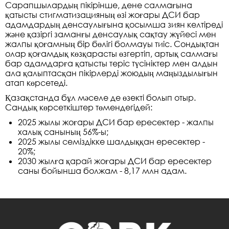
Сарапшылардың пікірінше, дене салмағына
қатысты стигматизацияның өзі жоғары ДСИ бар
адамдардың денсаулығына қосымша зиян келтіреді
және қазіргі заманғы денсаулық сақтау жүйесі мен
жалпы қоғамның бір бөлігі болмауы тиіс. Сондықтан
олар қоғамдық көзқарасты өзгертіп, артық салмағы
бар адамдарға қатысты теріс түсініктер мен алдын
ала қалыптасқан пікірлерді жоюдың маңыздылығын
атап көрсетеді.
Қазақстанда бұл мәселе де өзекті болып отыр.
Сандық көрсеткіштер төмендегідей:
2025 жылы жоғары ДСИ бар ересектер - жалпы
халық санының 56%-ы;
2025 жылы семіздікке шалдыққан ересектер -
20%;
2030 жылға қарай жоғары ДСИ бар ересектер
саны бойынша болжам - 8,17 млн адам.