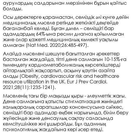
аурулардың салдарынан мерзімінен бұрын қайтыс
болады.
Осы деректерге қарамастан, семіздік әлі күнге дейін
медициналық мәселе ретінде жеткілікті деңгейде
бағаланбай келеді. Бұған дәлел – семіздігі бар
адамдардың 64%-ына ресми диагноз қойылмаған
және олар қажетті медициналық көмекті уақтылы
алмаған (Nat Med. 2020;26:485-497).
Алайда мәселені шешуге бағытталған әрекеттер
басталған жағдайда, тіпті дене салмағын 10-15%-ға
төмендету кардиометаболикалық көрсеткіштерді
айтарлықтай жақсартып, асқыну қаупін азайта
алады (Obesity, cardiovascular risk and healthcare
resource utilization in the UK. Eur J Prev Cardiol.
2021;28(11):1235-1241).
Мәселенің тағы бір маңызды қыры - әлеуметтік жағы.
Дене салмағына қатысты стигматизация жөніндегі
халықаралық сарапшылар консенсусына сәйкес,
семіздігі бар адамдар еңбек нарығында, білім беру
жүйесінде және денсаулық сақтау саласында
кемсітушілікке жиі ұшырайды. Бұл адамның
психологиялық жағдайына кері әсер етеді.