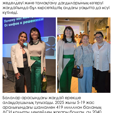
жеделдеуі және тамақтану дағдыларының өзгеруі
жағдайында бұл көрсеткіштің алдағы уақытта да өсуі
күтіледі.
Балалар арасындағы жағдай ерекше
алаңдаушылық туғызады. 2025 жылы 5-19 жас
аралығындағы шамамен 419 миллион баланың
ДСИ қалыпты деңгейден жоғары болған, ал 2040