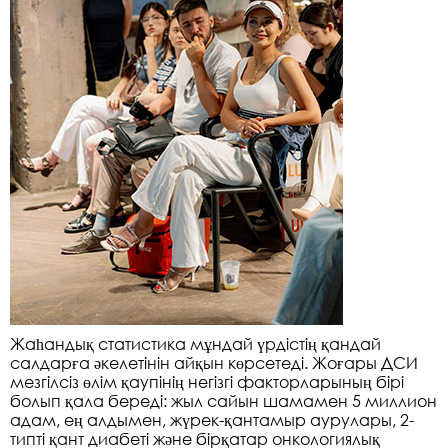
Жаһандық статистика мұндай үрдістің қандай
салдарға әкелетінін айқын көрсетеді. Жоғары ДСИ
мезгілсіз өлім қаупінің негізгі факторларының бірі
болып қала береді: жыл сайын шамамен 5 миллион
адам, ең алдымен, жүрек-қантамыр аурулары, 2-
типті қант диабеті және бірқатар онкологиялық