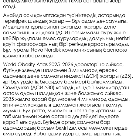
сенімділікке және күнделікті өмір сапасына әсер
етеді.
Алайда осы қалыптасқан түсініктердің астарында
тереңірек шындық жатыр — бұл адам денсаулығы.
Медицина тұрғысынан алғанда, жоғары дене
салмағының индексі (ДСИ) созылмалы ауру және
кейбір жұқпалы емес аурулардың дамуының негізгі
қауіп факторларының бірі ретінде қарастырылады.
Бұл туралы Novo Nordisk компаниясының баспасөз
қызметі хабарлайды.
World Obesity Atlas 2025–2026 деректеріне сәйкес,
бүгінде әлемде шамамен 3 миллиард ересек
адамның дене салмағы индексі (ДСИ) жоғары (≥25),
әрі бұл үрдістің бәсеңдеу белгілері байқалмайды.
Семіздікке (ДСИ ≥30) қазірдің өзінде 1 миллиардтан
астам адам шалдыққан және болжамға сәйкес,
2035 жылға қарай бұл мәселе 4 миллиард адамды,
яғни әлем халқының шамамен жартысын қамтуы
мүмкін. Бұл ретте, мәселенің негізгі ауыртпалығы
табысы төмен және орташа деңгейдегі елдерге
қарай ығысуда. Бүгінде артық салмағы бар
адамдардың басым бөлігі дәл осы мемлекеттерде
өмір сүреді. Урбандалу үдерісі, өмір ырғағының