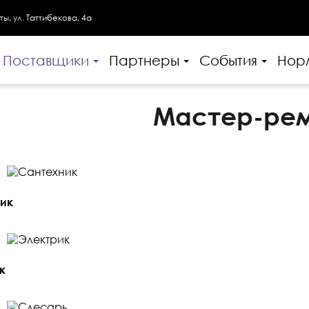
ты, ул. Таттибекова, 4а
Поставщики
Партнеры
События
Нор
Мастер-ре
ик
к