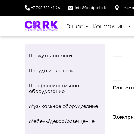
+7 708 758 68 26
info@foodportal.kz
г. Алма
О нас
Консалтинг
Продукты питания
Посуда инвентарь
Профессиональное
Сантехн
оборудование
Музыкальное оборудование
Электри
Мебель/декор/освещение