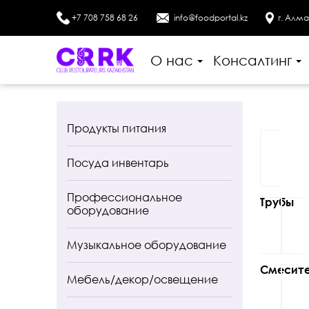
+7 708 758 68 26
info@foodportal.kz
г. Алма
О нас
Консалтинг
Продукты питания
Посуда инвентарь
Профессиональное
Трубы
оборудование
Музыкальное оборудование
Смесит
Мебель/декор/освещение