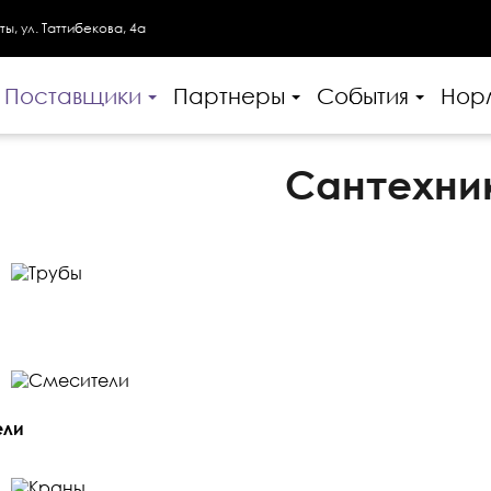
ты, ул. Таттибекова, 4а
Поставщики
Партнеры
События
Нор
Сантехни
ели