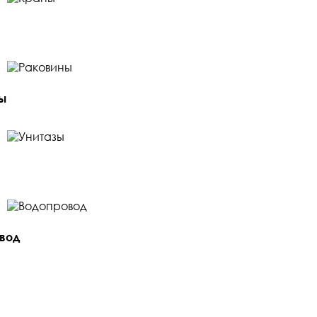
ы
вод